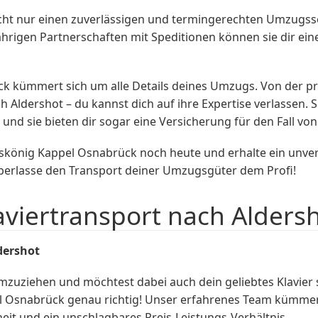
ht nur einen zuverlässigen und termingerechten Umzugsser
ährigen Partnerschaften mit Speditionen können sie dir ei
kümmert sich um alle Details deines Umzugs. Von der pr
ldershot – du kannst dich auf ihre Expertise verlassen. Sie
d sie bieten dir sogar eine Versicherung für den Fall von
könig Kappel Osnabrück noch heute und erhalte ein unve
berlasse den Transport deiner Umzugsgüter dem Profi!
aviertransport nach Alders
dershot
mzuziehen und möchtest dabei auch dein geliebtes Klavier 
l Osnabrück genau richtig! Unser erfahrenes Team kümmert
heit und ein unschlagbares Preis-Leistungs-Verhältnis.