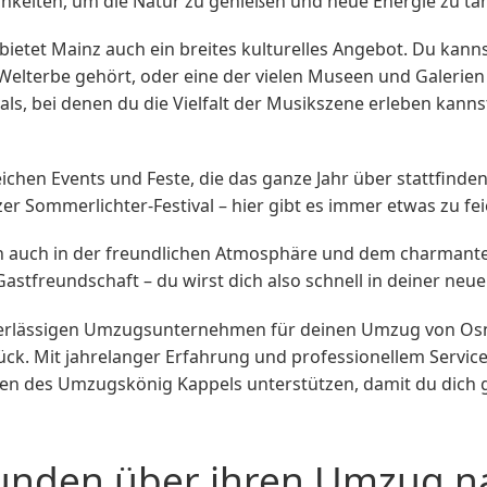
chkeiten, um die Natur zu genießen und neue Energie zu ta
bietet Mainz auch ein breites kulturelles Angebot. Du kan
erbe gehört, oder eine der vielen Museen und Galerien b
als, bei denen du die Vielfalt der Musikszene erleben kan
reichen Events und Feste, die das ganze Jahr über stattfin
zer Sommerlichter-Festival – hier gibt es immer etwas zu fe
ich auch in der freundlichen Atmosphäre und dem charmante
Gastfreundschaft – du wirst dich also schnell in deiner n
erlässigen Umzugsunternehmen für deinen Umzug von Osnab
. Mit jahrelanger Erfahrung und professionellem Service 
ten des Umzugskönig Kappels unterstützen, damit du dich
unden über ihren Umzug na