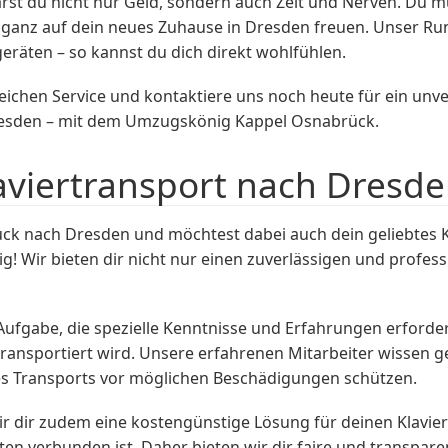
t du nicht nur Geld, sondern auch Zeit und Nerven. Du mu
anz auf dein neues Zuhause in Dresden freuen. Unser Run
räten – so kannst du dich direkt wohlfühlen.
chen Service und kontaktiere uns noch heute für ein unv
esden – mit dem Umzugskönig Kappel Osnabrück.
aviertransport nach Dresd
k nach Dresden und möchtest dabei auch dein geliebtes K
 Wir bieten dir nicht nur einen zuverlässigen und profes
Aufgabe, die spezielle Kenntnisse und Erfahrungen erforder
ransportiert wird. Unsere erfahrenen Mitarbeiter wissen ge
es Transports vor möglichen Beschädigungen schützen.
 dir zudem eine kostengünstige Lösung für deinen Klavier
en verbunden ist. Daher bieten wir dir faire und transpare