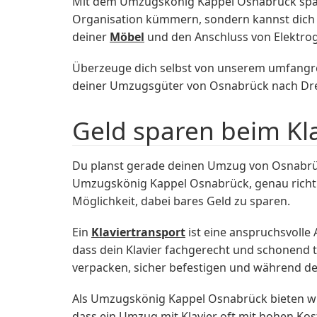
Mit dem Umzugskönig Kappel Osnabrück spars
Organisation kümmern, sondern kannst dich g
deiner
Möbel
und den Anschluss von Elektroge
Überzeuge dich selbst von unserem umfangrei
deiner Umzugsgüter von Osnabrück nach Dr
Geld sparen beim Kl
Du planst gerade deinen Umzug von Osnabrüc
Umzugskönig Kappel Osnabrück, genau richtig!
Möglichkeit, dabei bares Geld zu sparen.
Ein
Klaviertransport
ist eine anspruchsvolle 
dass dein Klavier fachgerecht und schonend t
verpacken, sicher befestigen und während d
Als Umzugskönig Kappel Osnabrück bieten wir
dass ein Umzug mit Klavier oft mit hohen Kost