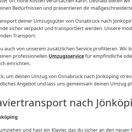
ter oft hohe Kosten verursachen kann. Deshalb bieten wir 
inen Bedürfnissen und präsentieren dir maßgeschneidert
nsport deiner Umzugsgüter von Osnabrück nach Jönköping e
nde sicher verpackt und transportiert werden. Unsere mod
enden Transport.
auch von unserem zusätzlichen Service profitieren. Wir bi
inen professionellen
Umzugsservice
für empfindliche ode
ch einrichten.
, um deinen Umzug von Osnabrück nach Jönköping stressfr
ndliches Angebot und lass uns gemeinsam deinen Umzug p
aviertransport nach Jönköp
nköping
ziehen und hast ein Klavier, das du sicher an den neuen 