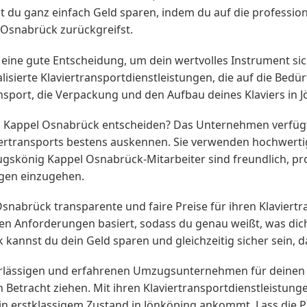
u ganz einfach Geld sparen, indem du auf die professione
snabrück zurückgreifst.
t eine gute Entscheidung, um dein wertvolles Instrument s
ierte Klaviertransportdienstleistungen, die auf die Bedürf
sport, die Verpackung und den Aufbau deines Klaviers in J
g Kappel Osnabrück entscheiden? Das Unternehmen verfügt
iertransports bestens auskennen. Sie verwenden hochwert
zugskönig Kappel Osnabrück-Mitarbeiter sind freundlich, pr
gen einzugehen.
abrück transparente und faire Preise für ihren Klaviertra
hen Anforderungen basiert, sodass du genau weißt, was dic
nnst du dein Geld sparen und gleichzeitig sicher sein, das
erlässigen und erfahrenen Umzugsunternehmen für deinen
Betracht ziehen. Mit ihren Klaviertransportdienstleistung
d in erstklassigem Zustand in Jönköping ankommt. Lass die 