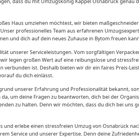
 sagen, dass du mit Umzugskönig Kappel Osnabrück genau die
großes Haus umziehen möchtest, wir bieten maßgeschneide
d. Unser professionelles Team aus erfahrenen Umzugsexper
nen und dich auf dein neues Zuhause in Bytom freuen kann
ität unserer Serviceleistungen. Vom sorgfältigen Verpack
 – wir legen großen Wert auf eine reibungslose und stressf
 verbunden ist. Deshalb bieten wir dir ein faires Preis-Lei
rauf du dich einlässt.
rund unserer Erfahrung und Professionalität bekannt, so
ch da, um deine Fragen zu beantworten, dich bei der Organ
enden zu halten. Denn wir möchten, dass du dich bei uns g
uns und erlebe einen stressfreien Umzug von Osnabrück n
em Service und unserer Expertise. Denn deine Zufriedenheit