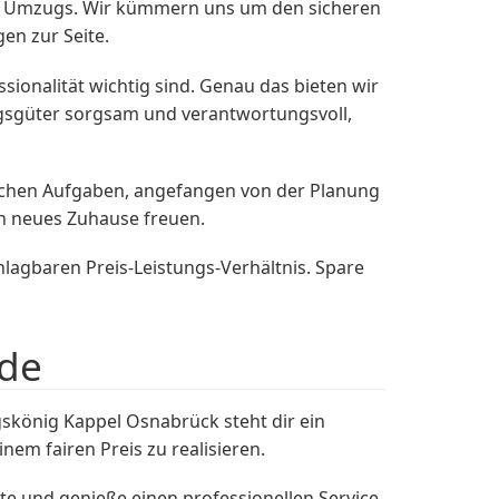
es Umzugs. Wir kümmern uns um den sicheren
en zur Seite.
sionalität wichtig sind. Genau das bieten wir
zugsgüter sorgsam und verantwortungsvoll,
ischen Aufgaben, angefangen von der Planung
in neues Zuhause freuen.
gbaren Preis-Leistungs-Verhältnis. Spare
ede
könig Kappel Osnabrück steht dir ein
em fairen Preis zu realisieren.
te und genieße einen professionellen Service,