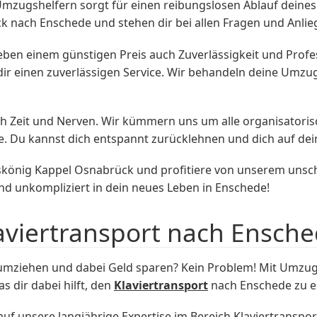
Umzugshelfern sorgt für einen reibungslosen Ablauf dein
nach Enschede und stehen dir bei allen Fragen und Anlieg
eben einem günstigen Preis auch Zuverlässigkeit und Profes
t dir einen zuverlässigen Service. Wir behandeln deine Um
uch Zeit und Nerven. Wir kümmern uns um alle organisator
e. Du kannst dich entspannt zurücklehnen und dich auf de
nig Kappel Osnabrück und profitiere von unserem unschla
nd unkompliziert in dein neues Leben in Enschede!
aviertransport nach Ensch
ziehen und dabei Geld sparen? Kein Problem! Mit Umzugs
 dir dabei hilft, den
Klaviertransport
nach Enschede zu ein
uf unsere langjährige Expertise im Bereich Klaviertranspor