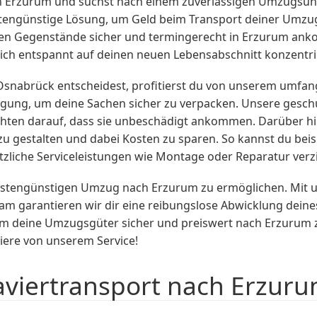
h Erzurum und suchst nach einem zuverlässigen Umzugsu
stengünstige Lösung, um Geld beim Transport deiner Umzu
hen Gegenstände sicher und termingerecht in Erzurum anko
ch entspannt auf deinen neuen Lebensabschnitt konzentri
nabrück entscheidest, profitierst du von unserem umfangr
gung, um deine Sachen sicher zu verpacken. Unsere gesch
hten darauf, dass sie unbeschädigt ankommen. Darüber hina
zu gestalten und dabei Kosten zu sparen. So kannst du be
tzliche Serviceleistungen wie Montage oder Reparatur verz
d kostengünstigen Umzug nach Erzurum zu ermöglichen. Mit 
 garantieren wir dir eine reibungslose Abwicklung deine
m deine Umzugsgüter sicher und preiswert nach Erzurum z
tiere von unserem Service!
aviertransport nach Erzur