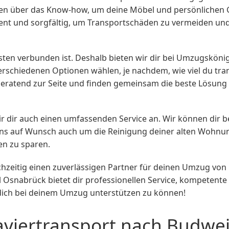
n über das Know-how, um deine Möbel und persönlichen Ge
zient und sorgfältig, um Transportschäden zu vermeiden u
sten verbunden ist. Deshalb bieten wir dir bei Umzugskön
erschiedenen Optionen wählen, je nachdem, wie viel du tr
t beratend zur Seite und finden gemeinsam die beste Lösu
wir dir auch einen umfassenden Service an. Wir können dir 
uf Wunsch auch um die Reinigung deiner alten Wohnung. Un
en zu sparen.
hzeitig einen zuverlässigen Partner für deinen Umzug vo
snabrück bietet dir professionellen Service, kompetente 
, dich bei deinem Umzug unterstützen zu können!
aviertransport nach Budwe