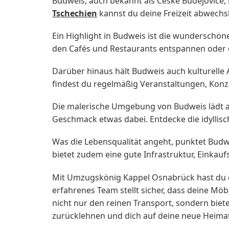
Budweis, auch bekannt als České Budějovice, b
Tschechien
kannst du deine Freizeit abwechs
Ein Highlight in Budweis ist die wunderschön
den Cafés und Restaurants entspannen oder d
Darüber hinaus hält Budweis auch kulturelle 
findest du regelmäßig Veranstaltungen, Konz
Die malerische Umgebung von Budweis lädt au
Geschmack etwas dabei. Entdecke die idyllis
Was die Lebensqualität angeht, punktet Budwe
bietet zudem eine gute Infrastruktur, Einkauf
Mit Umzugskönig Kappel Osnabrück hast du d
erfahrenes Team stellt sicher, dass deine M
nicht nur den reinen Transport, sondern bie
zurücklehnen und dich auf deine neue Heimat