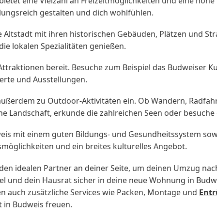
ietet eine Vielzahl an Freizeitmöglichkeiten und eine hohe
lungsreich gestalten und dich wohlfühlen.
e Altstadt mit ihren historischen Gebäuden, Plätzen und St
ie lokalen Spezialitäten genießen.
Attraktionen bereit. Besuche zum Beispiel das Budweiser K
erte und Ausstellungen.
ßerdem zu Outdoor-Aktivitäten ein. Ob Wandern, Radfahren
che Landschaft, erkunde die zahlreichen Seen oder besuch
is mit einem guten Bildungs- und Gesundheitssystem sowie 
smöglichkeiten und ein breites kulturelles Angebot.
en idealen Partner an deiner Seite, um deinen Umzug nach
öbel und dein Hausrat sicher in deine neue Wohnung in Bud
ten auch zusätzliche Services wie Packen, Montage und
Ent
 in Budweis freuen.