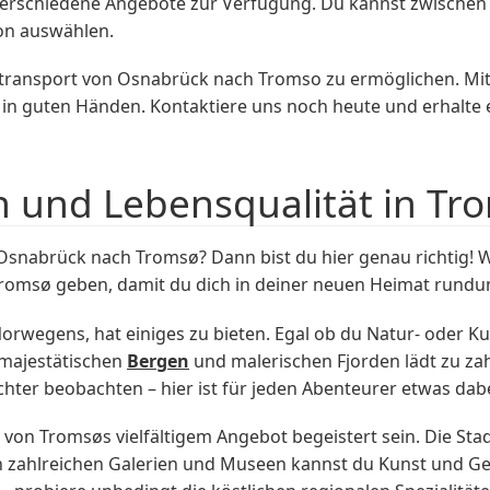
r verschiedene Angebote zur Verfügung. Du kannst zwische
on auswählen.
aviertransport von Osnabrück nach Tromso zu ermöglichen. M
s in guten Händen. Kontaktiere uns noch heute und erhalte
n und Lebensqualität in Tr
snabrück nach Tromsø? Dann bist du hier genau richtig! W
 Tromsø geben, damit du dich in deiner neuen Heimat rund
wegens, hat einiges zu bieten. Egal ob du Natur- oder Kul
 majestätischen
Bergen
und malerischen Fjorden lädt zu zah
hter beobachten – hier ist für jeden Abenteurer etwas dabe
u von Tromsøs vielfältigem Angebot begeistert sein. Die Sta
n zahlreichen Galerien und Museen kannst du Kunst und Ge