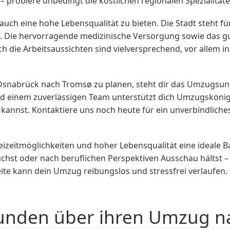
– probiere unbedingt die köstlichen regionalen Spezialitäten
uch eine hohe Lebensqualität zu bieten. Die Stadt steht fü
e. Die hervorragende medizinische Versorgung sowie das 
ch die Arbeitsaussichten sind vielversprechend, vor allem 
 Osnabrück nach Tromsø zu planen, steht dir das Umzug
 und einem zuverlässigen Team unterstützt dich Umzugskön
en kannst. Kontaktiere uns noch heute für ein unverbindli
Freizeitmöglichkeiten und hoher Lebensqualität eine ideale
 suchst oder nach beruflichen Perspektiven Ausschau hältst 
te kann dein Umzug reibungslos und stressfrei verlaufe
unden über ihren Umzug n